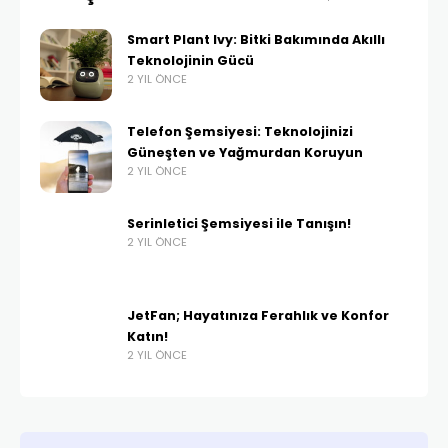
Smart Plant Ivy: Bitki Bakımında Akıllı
Teknolojinin Gücü
2 YIL ÖNCE
Telefon Şemsiyesi: Teknolojinizi
Güneşten ve Yağmurdan Koruyun
2 YIL ÖNCE
Serinletici Şemsiyesi ile Tanışın!
2 YIL ÖNCE
JetFan; Hayatınıza Ferahlık ve Konfor
Katın!
2 YIL ÖNCE