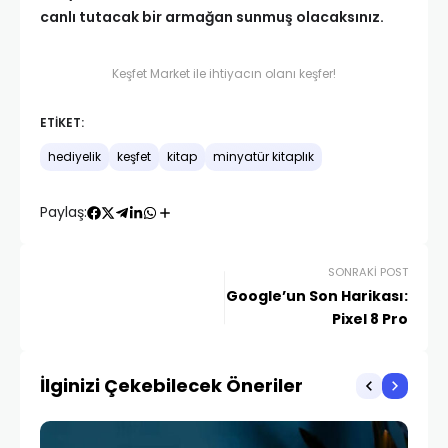
canlı tutacak bir armağan sunmuş olacaksınız.
Keşfet Market ile ihtiyacın olanı keşfer!
ETIKET:
hediyelik
keşfet
kitap
minyatür kitaplık
Paylaş:
SONRAKI POST
Google’un Son Harikası:
Pixel 8 Pro
İlginizi Çekebilecek Öneriler