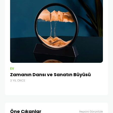
EV
HE
Zamanın Dansı ve Sanatın Büyüsü
Sm
3 YIL ÖNCE
Te
2 Y
Öne Çıkanlar
Hepsini Görüntüle