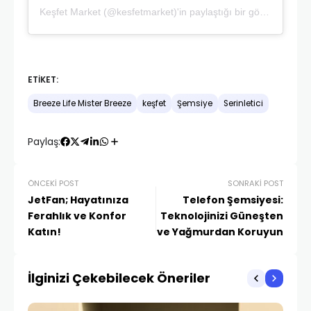
Keşfet Market (@kesfetmarket)'in paylaştığı bir gönderi
ETIKET:
Breeze Life Mister Breeze
keşfet
Şemsiye
Serinletici
Paylaş:
ÖNCEKI POST
SONRAKI POST
JetFan; Hayatınıza
Telefon Şemsiyesi:
Ferahlık ve Konfor
Teknolojinizi Güneşten
Katın!
ve Yağmurdan Koruyun
İlginizi Çekebilecek Öneriler