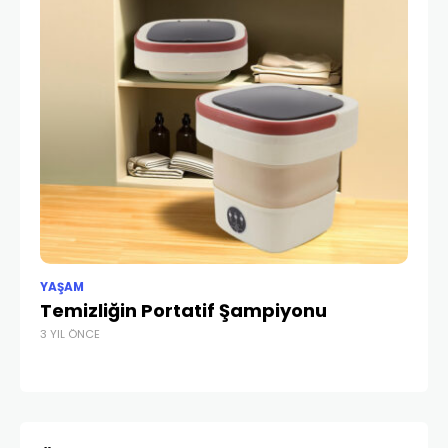
YAŞAM
YA
Temizliğin Portatif Şampiyonu
K
3 YIL ÖNCE
3 Y