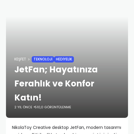
KEŞFET
TEKNOLOJI
HEDIYELIK
JetFan; Hayatınıza
Ferahlık ve Konfor
Katın!
2 YIL ÖNCE
510,0 GÖRÜNTÜLENME
NikolaToy Creative desktop JetFan, modern tasarımı