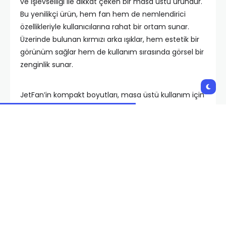
ve işlevselliği ile dikkat çeken bir masa üstü üründür.
Bu yenilikçi ürün, hem fan hem de nemlendirici
özellikleriyle kullanıcılarına rahat bir ortam sunar.
Üzerinde bulunan kırmızı arka ışıklar, hem estetik bir
görünüm sağlar hem de kullanım sırasında görsel bir
zenginlik sunar.
JetFan’in kompakt boyutları, masa üstü kullanım için
idealdir. İster evde, ister ofiste kullanın, ortamınızı
ferahlatırken aynı zamanda havayı nemlendirir.
Özellikle kuru hava şartlarında bu özellik, odanın nem
seviyesini dengede tutmanıza yardımcı olur.
Ürünün ergonomik tasarımı, kullanıcı dostu bir
deneyim sunar. Kolayca taşınabilir olması, farklı
mekanlarda kullanımını pratik hale getirir. Tek bir
dokunuşla fan hızını ayarlamak veya nemlendirme
işlevini kontrol etmek mümkündür. Ayrıca, sessiz