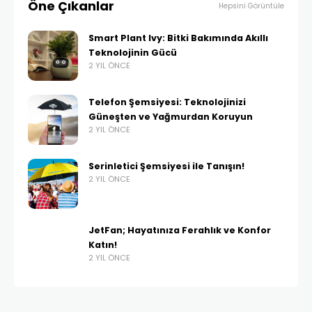
Öne Çıkanlar
Hepsini Görüntüle
Smart Plant Ivy: Bitki Bakımında Akıllı
Teknolojinin Gücü
2 YIL ÖNCE
Telefon Şemsiyesi: Teknolojinizi
Güneşten ve Yağmurdan Koruyun
2 YIL ÖNCE
Serinletici Şemsiyesi ile Tanışın!
2 YIL ÖNCE
JetFan; Hayatınıza Ferahlık ve Konfor
Katın!
2 YIL ÖNCE