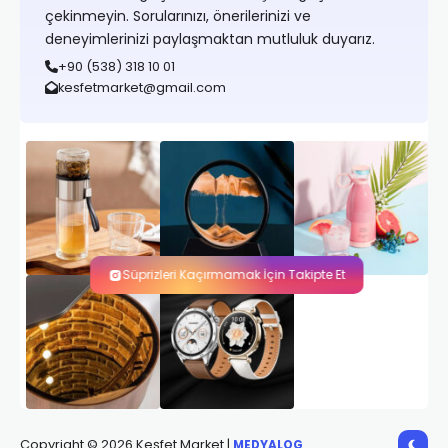
çekinmeyin. Sorularınızı, önerilerinizi ve
deneyimlerinizi paylaşmaktan mutluluk duyarız.
+90 (538) 318 10 01
kesfetmarket@gmail.com
Süprizleri Kaçırmamak İçin Takipte Et
Copyright © 2026 Keşfet Market |
MEDYALOG