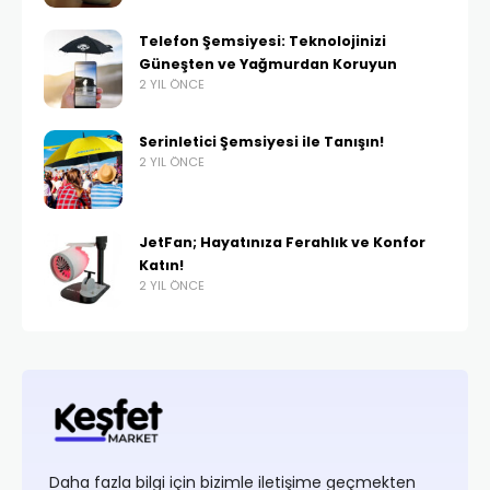
Telefon Şemsiyesi: Teknolojinizi
Güneşten ve Yağmurdan Koruyun
2 YIL ÖNCE
Serinletici Şemsiyesi ile Tanışın!
2 YIL ÖNCE
JetFan; Hayatınıza Ferahlık ve Konfor
Katın!
2 YIL ÖNCE
Daha fazla bilgi için bizimle iletişime geçmekten